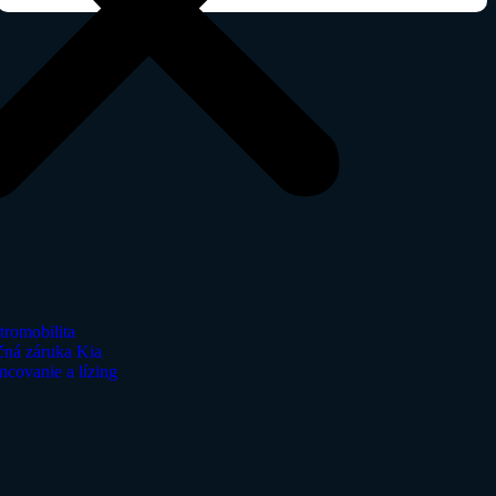
tromobilita
čná záruka Kia
ncovanie a lízing