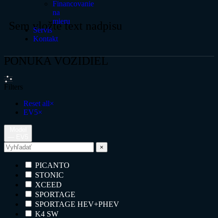
Financovanie
na
mieru
Sem vložte text nadpisu
Servis
Kontakt
PONUKA VOZIDIEL
Filters
Reset all
×
EV5
×
Model
— EV5
×
PICANTO
STONIC
XCEED
SPORTAGE
SPORTAGE HEV+PHEV
K4 SW