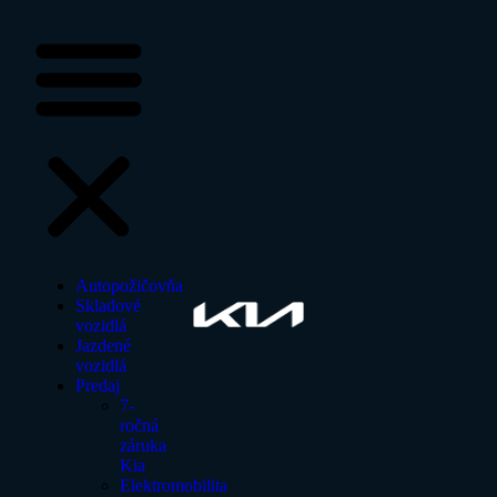
Autopožičovňa
Skladové
vozidlá
Jazdené
vozidlá
Predaj
7-
ročná
záruka
Kia
Elektromobilita