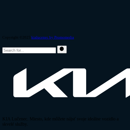
Copyright ©2025
kialucenec by Promomedia
KIA Lučenec. Miesto, kde môžete nájsť svoje ideálne vozidlo a
skvelé služby.