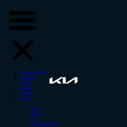
Autopožičovňa
Skladové
vozidlá
Jazdené
vozidlá
Predaj
7-
ročná
záruka
Kia
Elektromobilita