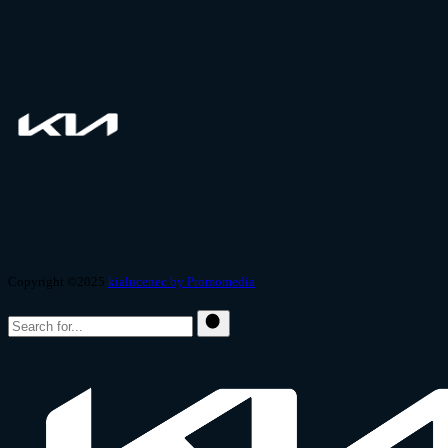
Copyright ©2025
kialucenec by Promomedia