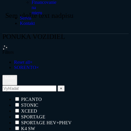
Financovanie
na
mieru
Sem vložte text nadpisu
Servis
Kontakt
PONUKA VOZIDIEL
Filters
Reset all
×
SORENTO
×
Model
—
×
PICANTO
STONIC
XCEED
SPORTAGE
SPORTAGE HEV+PHEV
K4 SW